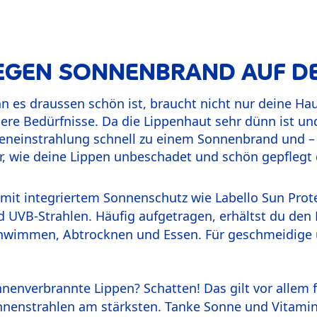
EGEN SONNENBRAND AUF DE
 es draussen schön ist, braucht nicht nur deine Ha
e Bedürfnisse. Da die Lippenhaut sehr dünn ist un
neneinstrahlung schnell zu einem Sonnenbrand und – 
dir, wie deine Lippen unbeschadet und schön gepfl
it integriertem Sonnenschutz wie Labello Sun Protec
d UVB-Strahlen. Häufig aufgetragen, erhältst du den 
wimmen, Abtrocknen und Essen. Für geschmeidige u
nenverbrannte Lippen? Schatten! Das gilt vor allem f
nnenstrahlen am stärksten. Tanke Sonne und Vitamin 