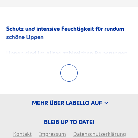
Schutz und intensive Feuchtigkeit für rundum
schöne Lippen
Lippen sind im Alltag zahlreichen Belastungen
ausgesetzt. Sonne, Kälte oder trockene
Heizungsluft entziehen der zarten Lippenhaut
leicht Feuchtigkeit. Denn anders als die
normale Haut im Gesicht hat die Lippenhaut
weder Talgdrüsen noch einen schützenden
Fettfilm. Dadurch werden Lippen schnell
MEHR ÜBER LABELLO AUF
spröde, rau und rissig und verlieren an
natürlicher Ausstrahlungskraft. Um dem
BLEIB UP TO DATE!
entgegen zu wirken, gibt es verschiedene
Lippenpflegeprodukte von Labello mit
Kontakt
Impressum
Datenschutzerklärung