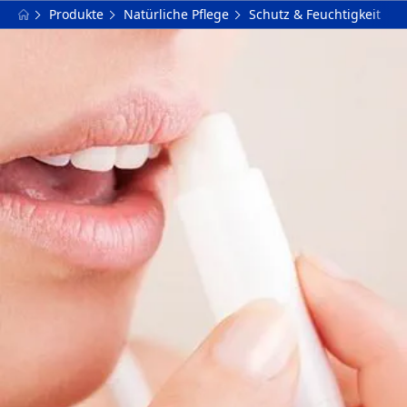
Produkte
Natürliche Pflege
Schutz & Feuchtigkeit
FILTER
PRODUKTTYP
Extra natürlich
Pflege & Farbe
AUSGEWÄHLTE FILTER