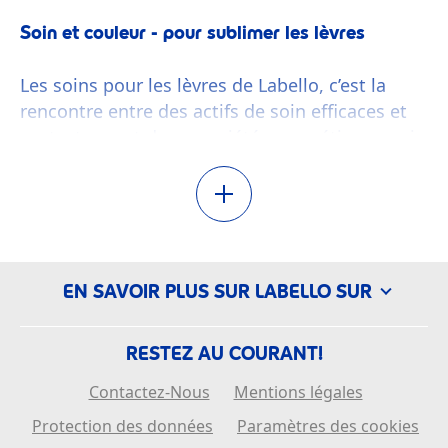
Soin et couleur - pour sublimer les lèvres
Les soins pour les lèvres de Labello, c’est la
rencontre entre des actifs de soin efficaces et
protecteurs et des propriétés cosmétiques qui
font du bien, pour donner à ton soin des lèvres
un petit truc en plus. Une légère teinte donne
par exemple aux lèvres soignées une
apparence uniforme et naturellement colorée.
Les pigments nacrés ou scintillants subliment
EN SAVOIR PLUS SUR LABELLO SUR
les lèvres d'un éclat particulier.
RESTEZ AU COURANT!
Contactez-Nous
Mentions légales
Protection des données
Paramètres des cookies