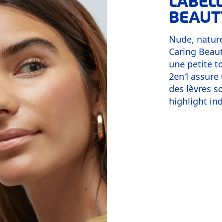
LABEL
BEAUT
Nude, nature
Caring Beaut
une petite t
2en1 assure u
des lèvres 
highlight in